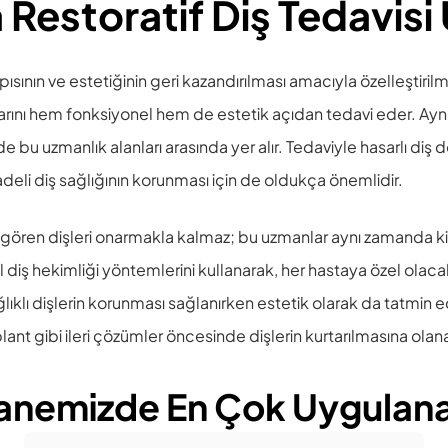
 Restoratif Diş Tedavisi
apısının ve estetiğinin geri kazandırılması amacıyla özelleştiri
nlarını hem fonksiyonel hem de estetik açıdan tedavi eder. Ay
u uzmanlık alanları arasında yer alır. Tedaviyle hasarlı diş dok
vadeli diş sağlığının korunması için de oldukça önemlidir.
 gören dişleri onarmakla kalmaz; bu uzmanlar aynı zamanda kişin
al diş hekimliği yöntemlerini kullanarak, her hastaya özel ola
klı dişlerin korunması sağlanırken estetik olarak da tatmin edi
lant gibi ileri çözümler öncesinde dişlerin kurtarılmasına olana
nemizde En Çok Uygulanan