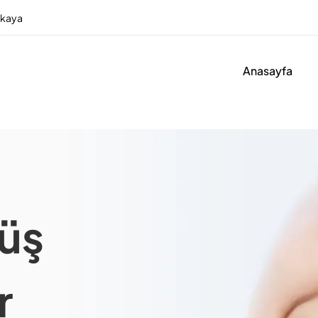
nkaya
Anasayfa
lüş
r