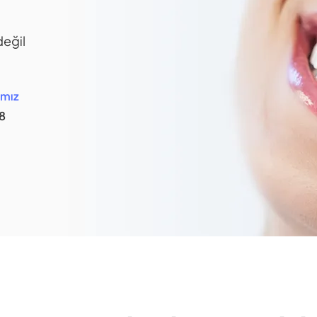
değil
amız
8