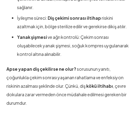
sağlanır.
İyileşme süreci:
Diş çekimi sonrası iltihap
riskini
azaltmak için, bölge sterilize edilir ve gerekirse dikiş atılır.
Yanak şişmesi
ve ağrı kontrolü: Çekim sonrası
oluşabilecek yanak şişmesi, soğuk kompres uygulanarak
kontrol altına alınabilir.
Apse yapan diş çekilirse ne olur?
sorusunun yanıtı,
çoğunlukla çekim sonrası yaşanan rahatlama ve enfeksiyon
riskinin azalması şeklinde olur. Çünkü, diş
kökü iltihabı
, çevre
dokulara zarar vermeden önce müdahale edilmesi gereken bir
durumdur.