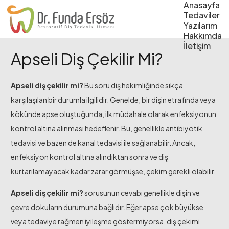
Anasayfa
Tedaviler
Yazılarım
Hakkımda
İletişim
Apseli Diş Çekilir Mi?
Apseli diş çekilir mi?
Bu soru diş hekimliğinde sıkça
karşılaşılan bir durumla ilgilidir. Genelde, bir dişin etrafında veya
kökünde apse oluştuğunda, ilk müdahale olarak enfeksiyonun
kontrol altına alınması hedeflenir. Bu, genellikle antibiyotik
tedavisi ve bazen de kanal tedavisi ile sağlanabilir. Ancak,
enfeksiyon kontrol altına alındıktan sonra ve diş
kurtarılamayacak kadar zarar görmüşse, çekim gerekli olabilir.
Apseli diş çekilir mi?
sorusunun cevabı genellikle dişin ve
çevre dokuların durumuna bağlıdır. Eğer apse çok büyükse
veya tedaviye rağmen iyileşme göstermiyorsa, diş çekimi