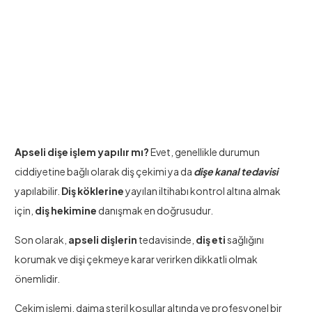
Apseli dişe işlem yapılır mı?
Evet, genellikle durumun
ciddiyetine bağlı olarak diş çekimi ya da
dişe kanal tedavisi
yapılabilir.
Diş köklerine
yayılan iltihabı kontrol altına almak
için,
diş hekimine
danışmak en doğrusudur.
Son olarak,
apseli dişlerin
tedavisinde,
diş eti
sağlığını
korumak ve dişi çekmeye karar verirken dikkatli olmak
önemlidir.
Çekim işlemi, daima steril koşullar altında ve profesyonel bir