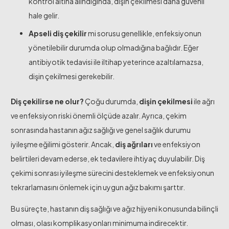
kontrol altına alındığında, dişin çekilmesi daha güvenli
hale gelir.
Apseli diş çekilir
mi sorusu genellikle, enfeksiyonun
yönetilebilir durumda olup olmadığına bağlıdır. Eğer
antibiyotik tedavisi ile iltihap yeterince azaltılamazsa,
dişin çekilmesi gerekebilir.
Diş çekilirse ne olur?
Çoğu durumda,
dişin çekilmesi
ile ağrı
ve enfeksiyon riski önemli ölçüde azalır. Ayrıca, çekim
sonrasında hastanın ağız sağlığı ve genel sağlık durumu
iyileşme eğilimi gösterir. Ancak,
diş ağrıları
ve enfeksiyon
belirtileri devam ederse, ek tedavilere ihtiyaç duyulabilir. Diş
çekimi sonrası iyileşme sürecini desteklemek ve enfeksiyonun
tekrarlamasını önlemek için uygun ağız bakımı şarttır.
Bu süreçte, hastanın diş sağlığı ve ağız hijyeni konusunda bilinçli
olması, olası komplikasyonları minimuma indirecektir.