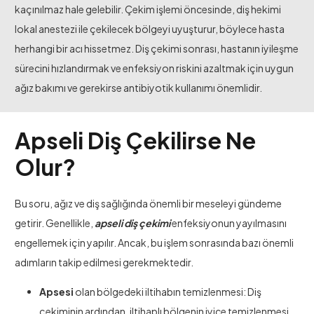
kaçınılmaz hale gelebilir. Çekim işlemi öncesinde, diş hekimi
lokal anestezi ile çekilecek bölgeyi uyuşturur, böylece hasta
herhangi bir acı hissetmez. Diş çekimi sonrası, hastanın iyileşme
sürecini hızlandırmak ve enfeksiyon riskini azaltmak için uygun
ağız bakımı ve gerekirse antibiyotik kullanımı önemlidir.
Apseli Diş Çekilirse Ne
Olur?
Bu soru, ağız ve diş sağlığında önemli bir meseleyi gündeme
getirir. Genellikle,
apseli diş çekimi
enfeksiyonun yayılmasını
engellemek için yapılır. Ancak, bu işlem sonrasında bazı önemli
adımların takip edilmesi gerekmektedir.
Apsesi
olan bölgedeki iltihabın temizlenmesi: Diş
çekiminin ardından, iltihaplı bölgenin iyice temizlenmesi