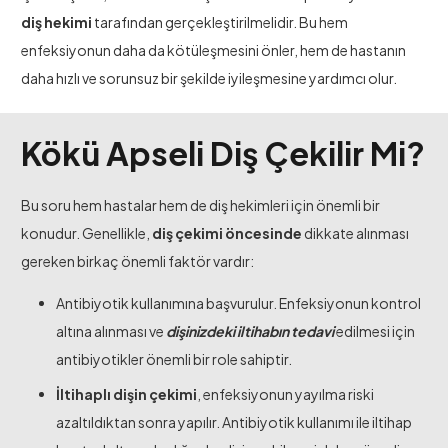
diş hekimi
tarafından gerçekleştirilmelidir. Bu hem
enfeksiyonun daha da kötüleşmesini önler, hem de hastanın
daha hızlı ve sorunsuz bir şekilde iyileşmesine yardımcı olur.
Kökü Apseli Diş Çekilir Mi?
Bu soru hem hastalar hem de diş hekimleri için önemli bir
konudur. Genellikle,
diş çekimi öncesinde
dikkate alınması
gereken birkaç önemli faktör vardır:
Antibiyotik kullanımına başvurulur. Enfeksiyonun kontrol
altına alınması ve
dişinizdeki iltihabın tedavi
edilmesi için
antibiyotikler önemli bir role sahiptir.
İltihaplı dişin çekimi
, enfeksiyonun yayılma riski
azaltıldıktan sonra yapılır. Antibiyotik kullanımı ile iltihap