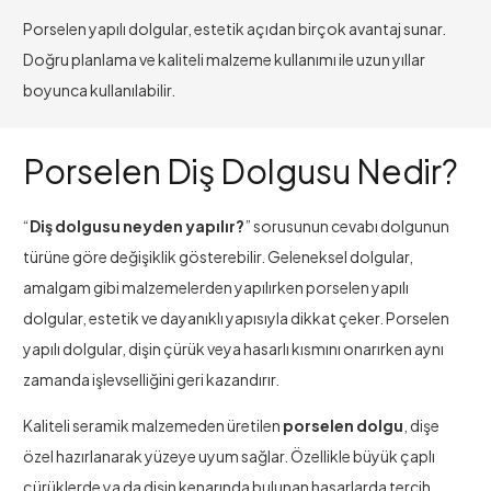
Porselen yapılı dolgular, estetik açıdan birçok avantaj sunar.
Doğru planlama ve kaliteli malzeme kullanımı ile uzun yıllar
boyunca kullanılabilir.
Porselen Diş Dolgusu Nedir?
“
Diş dolgusu neyden yapılır?
” sorusunun cevabı dolgunun
türüne göre değişiklik gösterebilir. Geleneksel dolgular,
amalgam gibi malzemelerden yapılırken porselen yapılı
dolgular, estetik ve dayanıklı yapısıyla dikkat çeker. Porselen
yapılı dolgular, dişin çürük veya hasarlı kısmını onarırken aynı
zamanda işlevselliğini geri kazandırır.
Kaliteli seramik malzemeden üretilen
porselen dolgu
, dişe
özel hazırlanarak yüzeye uyum sağlar. Özellikle büyük çaplı
çürüklerde ya da dişin kenarında bulunan hasarlarda tercih