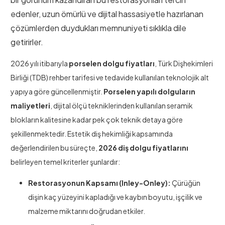
edenler, uzun ömürlü ve dijital hassasiyetle hazırlanan
çözümlerden duydukları memnuniyeti sıklıkla dile
getirirler.
2026 yılı itibarıyla
porselen dolgu fiyatları
, Türk Dişhekimleri
Birliği (TDB) rehber tarifesi ve tedavide kullanılan teknolojik alt
yapıya göre güncellenmiştir.
Porselen yapılı dolguların
maliyetleri
, dijital ölçü tekniklerinden kullanılan seramik
blokların kalitesine kadar pek çok teknik detaya göre
şekillenmektedir. Estetik diş hekimliği kapsamında
değerlendirilen bu süreçte,
2026 diş dolgu fiyatlarını
belirleyen temel kriterler şunlardır:
Restorasyonun Kapsamı (Inley-Onley):
Çürüğün
dişin kaç yüzeyini kapladığı ve kaybın boyutu, işçilik ve
malzeme miktarını doğrudan etkiler.