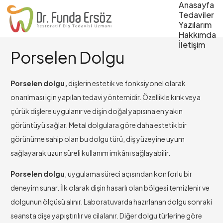
Anasayfa
Tedaviler
Yazılarım
Hakkımda
İletişim
Porselen Dolgu
Porselen dolgu,
dişlerin estetik ve fonksiyonel olarak
onarılması için yapılan tedavi yöntemidir. Özellikle kırık veya
çürük dişlere uygulanır ve dişin doğal yapısına en yakın
görüntüyü sağlar. Metal dolgulara göre daha estetik bir
görünüme sahip olan bu dolgu türü, diş yüzeyine uyum
sağlayarak uzun süreli kullanım imkânı sağlayabilir.
Porselen dolgu
, uygulama süreci açısından konforlu bir
deneyim sunar. İlk olarak dişin hasarlı olan bölgesi temizlenir ve
dolgunun ölçüsü alınır. Laboratuvarda hazırlanan dolgu sonraki
seansta dişe yapıştırılır ve cilalanır. Diğer dolgu türlerine göre