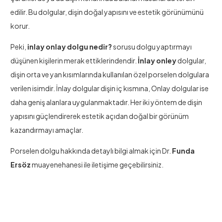
edilir. Bu dolgular, dişin doğal yapısını ve estetik görünümünü
korur.
Peki,
inlay onlay dolgu nedir?
sorusu dolgu yaptırmayı
düşünen kişilerin merak ettiklerindendir.
İnlay onley
dolgular,
dişin orta ve yan kısımlarında kullanılan özel porselen dolgulara
verilen isimdir. İnlay dolgular dişin iç kısmına, Onlay dolgular ise
daha geniş alanlara uygulanmaktadır. Her iki yöntem de dişin
yapısını güçlendirerek estetik açıdan doğal bir görünüm
kazandırmayı amaçlar.
Porselen dolgu hakkında detaylı bilgi almak için Dr.
Funda
Ersöz
muayenehanesi ile iletişime geçebilirsiniz.