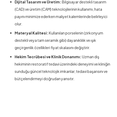
Dijital Tasarım ve Üretim:
Bilgisayar destekli tasarım
(CAD) ve üretim (CAM) teknolojilerinin kullanımı, hata
payını minimize ederken maliyet kalemlerinde belirleyici
olur.
Materyal Kalitesi:
Kullanılan porselenin (zirkonyum
destekli veya tam seramik gibi) dayanıklılık ve ışık
geçirgenlik özellikleri fiyat skalasını değiştirir.
Hekim Tecrübesi ve Klinik Donanımı:
Uzman diş
hekiminin restoratif tedavi üzerindeki deneyimi ve kliniğin
sunduğu güncel teknolojik imkanlar, tedavi başarısını ve
bütçelendirmeyi doğrudan yansıtır.