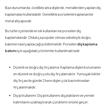
Bazı durumlarda, özellikle arka dişlerde, metallerden yapılan diş
kaplamaları kullanılabilir. Genellikle porselenle kaplanan bir
metal altyapısıdır.
Bu türler içerisinde en sık kullanılan ise porselen diş
kaplamalarıdır. Oldukça popüler olması sebebiyle doğru
bakımın nasıl yapılacağı iyi bilinmelidir. Porselen
diş kaplama
bakımı
için aşağıdaki yöntemler kullanılmaktadır.
Düzenli ve doğru diş fırçalama: Kaplama dişleri korumanın
en düzenli ve doğru yolu diş fırçalamaktır. Yumuşak kıllı bir
diş fırçası ile günde 2 kere dişler çok bastırılmadan
fırçalanmalıdır.
Diş ipi kullanımı: Diş ipi kullanımı diş plaklarını ve yemek
kalıntılarını uzaklaştırarak çürüklerin önüne geçer.