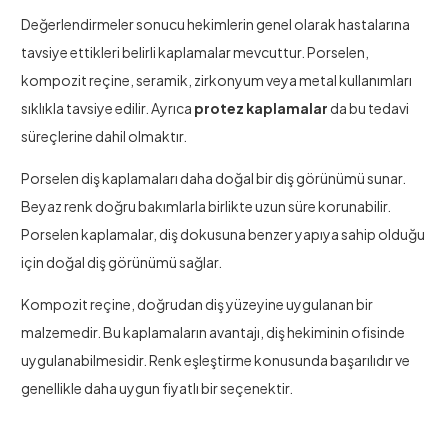
Değerlendirmeler sonucu hekimlerin genel olarak hastalarına
tavsiye ettikleri belirli kaplamalar mevcuttur. Porselen,
kompozit reçine, seramik, zirkonyum veya metal kullanımları
sıklıkla tavsiye edilir. Ayrıca
protez kaplamalar
da bu tedavi
süreçlerine dahil olmaktır.
Porselen diş kaplamaları daha doğal bir diş görünümü sunar.
Beyaz renk doğru bakımlarla birlikte uzun süre korunabilir.
Porselen kaplamalar, diş dokusuna benzer yapıya sahip olduğu
için doğal diş görünümü sağlar.
Kompozit reçine, doğrudan diş yüzeyine uygulanan bir
malzemedir. Bu kaplamaların avantajı, diş hekiminin ofisinde
uygulanabilmesidir. Renk eşleştirme konusunda başarılıdır ve
genellikle daha uygun fiyatlı bir seçenektir.