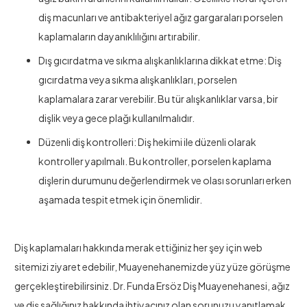
diş macunları ve antibakteriyel ağız gargaraları porselen
kaplamaların dayanıklılığını artırabilir.
Dış gıcırdatma ve sıkma alışkanlıklarına dikkat etme: Diş
gıcırdatma veya sıkma alışkanlıkları, porselen
kaplamalara zarar verebilir. Bu tür alışkanlıklar varsa, bir
dişlik veya gece plağı kullanılmalıdır.
Düzenli diş kontrolleri: Diş hekimi ile düzenli olarak
kontroller yapılmalı. Bu kontroller, porselen kaplama
dişlerin durumunu değerlendirmek ve olası sorunları erken
aşamada tespit etmek için önemlidir.
Diş kaplamaları hakkında merak ettiğiniz her şey için web
sitemizi ziyaret edebilir, Muayenehanemizde yüz yüze görüşme
gerçekleştirebilirsiniz. Dr. Funda Ersöz Diş Muayenehanesi, ağız
ve diş sağlığınız hakkında ihtiyacınız olan sorunuzu yanıtlamak