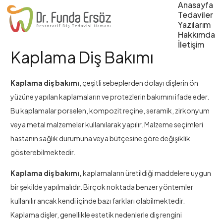
Anasayfa
Tedaviler
Yazılarım
Hakkımda
İletişim
Kaplama Diş Bakımı
Kaplama diş bakımı
, çeşitli sebeplerden dolayı dişlerin ön
yüzüne yapılan kaplamaların ve protezlerin bakımını ifade eder.
Bu kaplamalar porselen, kompozit reçine, seramik, zirkonyum
veya metal malzemeler kullanılarak yapılır. Malzeme seçimleri
hastanın sağlık durumuna veya bütçesine göre değişiklik
gösterebilmektedir.
Kaplama diş bakımı,
kaplamaların üretildiği maddelere uygun
bir şekilde yapılmalıdır. Birçok noktada benzer yöntemler
kullanılır ancak kendi içinde bazı farkları olabilmektedir.
Kaplama dişler, genellikle estetik nedenlerle diş rengini