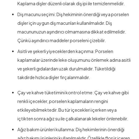
Kaplama dişler düzenli olarak diş ipi ile temizlenmelidir.
Diş macunu seçimi: Diş hekiminin önerdiği veya porselen
dişler için uygun diş macunları kullanılmalıdır. Diş
macununuzun aşındırıcı olmamasına dikkat edilmelidir.
Çünkü aşındırıcı maddeler porseleni çizebilir.
Asitli ve şekerli yiyeceklerden kaçınma: Porselen
kaplamalar üzerinde leke oluşumunu önlemek adına asitli
ve şekerli gıdalardan uzak durulmalıdır. Tüketildiği
takdirde hızlıca dişler fırçalanmalıdır.
Çay ve kahve tüketimini kontrol etme: Çay ve kahve gibi
renkli içecekler, porselen kaplamaların rengini
etkileyebilmektedir. Bu tür içecekleri içerken veya
içtikten sonra ağız su ile çalkalanarak lekeler önlenebilir.
Ağız bakım ürünleri kullanma: Diş hekimlerinin önerdiği
ağız bakım ürünlerini kullanılmalıdır. Özellikle florür içeren