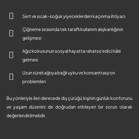
Sert ve sıcak-soğuk yiyeceklerden kaçınma ihtiyacı
Çiğneme sırasında tek taraflı kullanım alışkanlığının
gelişmesi
Ağız kokusunun sosyal hayatta rahatsız edici hâle
gelmesi
Uzun süreli ağrıya bağlı uyku ve konsantrasyon
problemleri
Bu yönleriyle ileri derecede diş çürüğü kişinin günlük konforunu
ve yaşam düzenini de doğrudan etkileyen bir sorun olarak
değerlendirilmelidir.