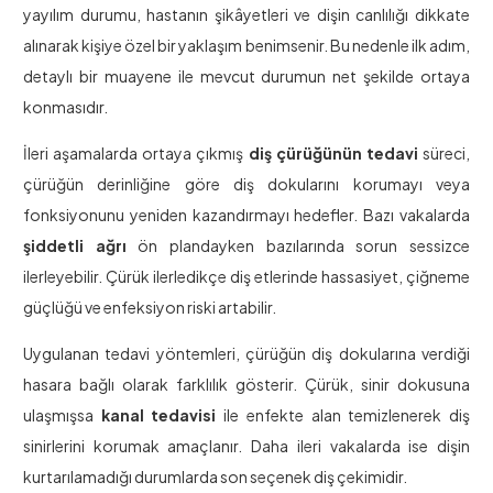
yayılım durumu, hastanın şikâyetleri ve dişin canlılığı dikkate
alınarak kişiye özel bir yaklaşım benimsenir. Bu nedenle ilk adım,
detaylı bir muayene ile mevcut durumun net şekilde ortaya
konmasıdır.
İleri aşamalarda ortaya çıkmış
diş çürüğünün tedavi
süreci,
çürüğün derinliğine göre diş dokularını korumayı veya
fonksiyonunu yeniden kazandırmayı hedefler. Bazı vakalarda
şiddetli ağrı
ön plandayken bazılarında sorun sessizce
ilerleyebilir. Çürük ilerledikçe diş etlerinde hassasiyet, çiğneme
güçlüğü ve enfeksiyon riski artabilir.
Uygulanan tedavi yöntemleri, çürüğün diş dokularına verdiği
hasara bağlı olarak farklılık gösterir. Çürük, sinir dokusuna
ulaşmışsa
kanal tedavisi
ile enfekte alan temizlenerek diş
sinirlerini korumak amaçlanır. Daha ileri vakalarda ise dişin
kurtarılamadığı durumlarda son seçenek diş çekimidir.