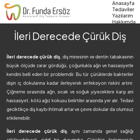
Anasayfa
Tedaviler
Yazılarım
Hakkımda
İletişim
İleri Derecede Çürük Diş
İleri derecede çürük diş
, diş minesinin ve dentin tabakasının
büyük ölçüde zarar gördüğü, çoğunlukla ağrı ve hassasiyetle
kendini belli eden bir problemdir. Bu tür çürüklerde bakteriler
dişin iç dokularına kadar ilerleyerek enfeksiyon riskini artırır.
Çiğneme sırasında ağrı, sıcak ve soğuk yiyeceklere karşı ani
hassasiyet, kötü ağız kokusu belirtiler arasında yer alır. Tedavi
geciktikçe diş kaybı ihtimali artar ve çevre dokular da olumsuz
etkilenebilir.
İleri derecede çürük diş
, aynı zamanda genel sağlığı
etkileyebilecek ciddi bir durumdur. Çürüğün ilerlemesiyle