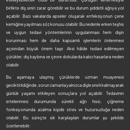
birlikte diş siniri zarar görebilir ve bu durum şiddetli ağrıya yol
açabilir. Bazı vakalarda apseler oluşarak enfeksiyonun çene
kemiğine yayılması söz konusu olabilir. Bu nedenle erken teşhis
ve uygun tedavi yöntemlerinin uygulanması hem dişin
korunması hem de daha kapsamlı işlemlerin önlenmesi
açısından büyük önem taşır. Aksi hâlde tedavi edilmeyen
çürükler, diş kaybına ve çevre dokularda kalıcı hasarlara neden
olabilir.
Bu aşamaya ulaşmış çürüklerde uzman muayenesi
geciktirildiğinde, sorun zamanla yalnızca dişle sınırlı kalmayarak
günlük yaşamı etkileyen sonuçlara yol açabilir. Tedavinin
ertelenmesi durumunda sürekli ağrı hissi, çiğneme
fonksiyonunda azalma kişide stres ve huzursuzluğa neden
olabilir. Bu süreçte sık karşılaşılan durumlar şu şekilde
özetlenebilir: