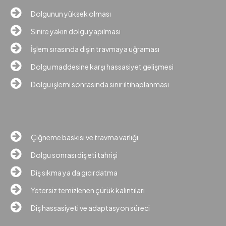
Dolgunun yüksek olması
Sinire yakın dolgu yapılması
İşlem sırasında dişin travmaya uğraması
Dolgu maddesine karşı hassasiyet gelişmesi
Dolgu işlemi sonrasında sinir iltihaplanması
Çiğneme baskısı ve travma varlığı
Dolgu sonrası diş eti tahrişi
Diş sıkma ya da gıcırdatma
Yetersiz temizlenen çürük kalıntıları
Diş hassasiyeti ve adaptasyon süreci