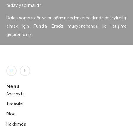
tedavi yapılmalıdır.
Dolgu sonrası ağrı ve bu ağrının nedenleri hakkında detaylı bilgi
almak için
Funda Ersöz
muayenehanesi ile iletişime
geçebilirsiniz.
Menü
Anasayfa
Tedaviler
Blog
Hakkımda