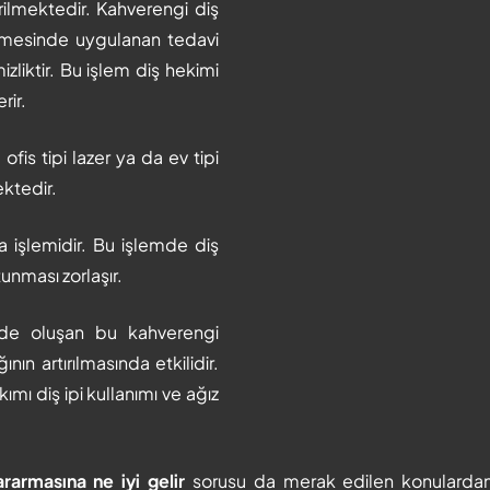
rilmektedir. Kahverengi diş
enmesinde uygulanan tedavi
zliktir. Bu işlem diş hekimi
rir.
fis tipi lazer ya da ev tipi
ktedir.
 işlemidir. Bu işlemde diş
tunması zorlaşır.
erde oluşan bu kahverengi
ın artırılmasında etkilidir.
ımı diş ipi kullanımı ve ağız
ararmasına ne iyi gelir
sorusu da merak edilen konulardan bir