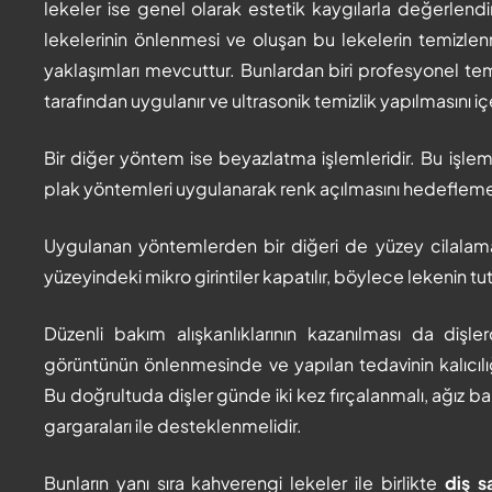
lekeler ise genel olarak estetik kaygılarla değerlendi
lekelerinin önlenmesi ve oluşan bu lekelerin temizl
yaklaşımları mevcuttur. Bunlardan biri profesyonel temi
tarafından uygulanır ve ultrasonik temizlik yapılmasını içe
Bir diğer yöntem ise beyazlatma işlemleridir. Bu işlem o
plak yöntemleri uygulanarak renk açılmasını hedefleme
Uygulanan yöntemlerden bir diğeri de yüzey cilalama
yüzeyindeki mikro girintiler kapatılır, böylece lekenin tu
Düzenli bakım alışkanlıklarının kazanılması da dişl
görüntünün önlenmesinde ve yapılan tedavinin kalıcılığın
Bu doğrultuda dişler günde iki kez fırçalanmalı, ağız bak
gargaraları ile desteklenmelidir.
Bunların yanı sıra kahverengi lekeler ile birlikte
diş s