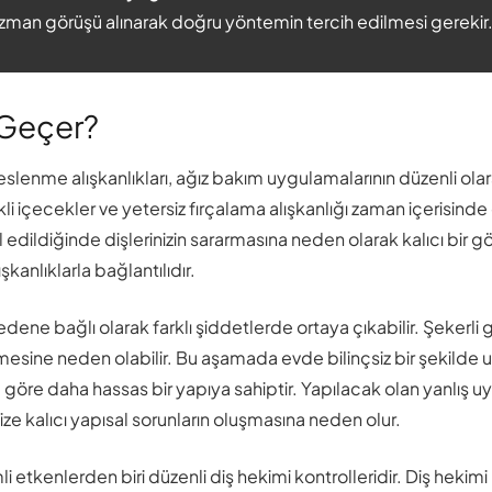
uzman görüşü alınarak doğru yöntemin tercih edilmesi gerekir
 Geçer?
lenme alışkanlıkları, ağız bakım uygulamalarının düzenli olar
enkli içecekler ve yetersiz fırçalama alışkanlığı zaman içerisinde
l edildiğinde dişlerinizin sararmasına neden olarak kalıcı bi
kanlıklarla bağlantılıdır.
ene bağlı olarak farklı şiddetlerde ortaya çıkabilir. Şekerli gı
enmesine neden olabilir. Bu aşamada evde bilinçsiz bir şekilde
öre daha hassas bir yapıya sahiptir. Yapılacak olan yanlış uygul
ze kalıcı yapısal sorunların oluşmasına neden olur.
tkenlerden biri düzenli diş hekimi kontrolleridir. Diş hekimi