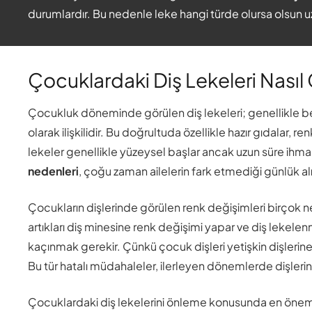
durumlardır. Bu nedenle leke hangi türde olursa olsun 
Çocuklardaki Diş Lekeleri Nasıl
Çocukluk döneminde görülen diş lekeleri; genellikle bes
olarak ilişkilidir. Bu doğrultuda özellikle hazır gıdalar, r
lekeler genellikle yüzeysel başlar ancak uzun süre ihma
nedenleri
, çoğu zaman ailelerin fark etmediği günlük alış
Çocukların dişlerinde görülen renk değişimleri birçok ned
artıkları diş minesine renk değişimi yapar ve diş lekel
kaçınmak gerekir. Çünkü çocuk dişleri yetişkin dişlerine g
Bu tür hatalı müdahaleler, ilerleyen dönemlerde dişlerini
Çocuklardaki diş lekelerini önleme konusunda en önemli e