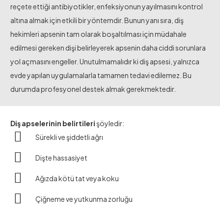
reçete ettiği antibiyotikler, enfeksiyonun yayılmasını kontrol
altına almak için etkili bir yöntemdir. Bunun yanı sıra, diş
hekimleri apsenin tam olarak boşaltılması için müdahale
edilmesi gereken dişi belirleyerek apsenin daha ciddi sorunlara
yol açmasını engeller. Unutulmamalıdır ki diş apsesi, yalnızca
evde yapılan uygulamalarla tamamen tedavi edilemez. Bu
durumda profesyonel destek almak gerekmektedir.
Diş apselerinin belirtileri
şöyledir:
Sürekli ve şiddetli ağrı
Dişte hassasiyet
Ağızda kötü tat veya koku
Çiğneme ve yutkunma zorluğu