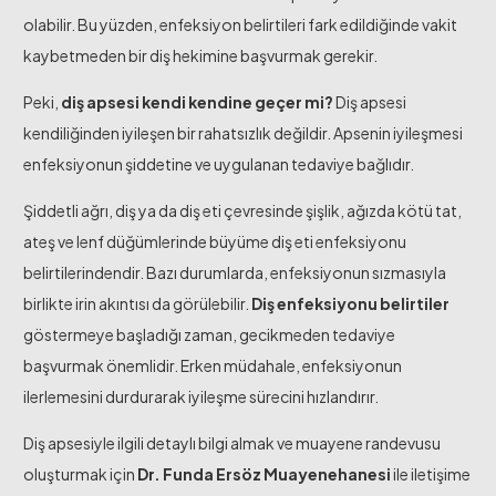
olabilir. Bu yüzden, enfeksiyon belirtileri fark edildiğinde vakit
kaybetmeden bir diş hekimine başvurmak gerekir.
Peki,
diş apsesi kendi kendine geçer mi?
Diş apsesi
kendiliğinden iyileşen bir rahatsızlık değildir. Apsenin iyileşmesi
enfeksiyonun şiddetine ve uygulanan tedaviye bağlıdır.
Şiddetli ağrı, diş ya da diş eti çevresinde şişlik, ağızda kötü tat,
ateş ve lenf düğümlerinde büyüme diş eti enfeksiyonu
belirtilerindendir. Bazı durumlarda, enfeksiyonun sızmasıyla
birlikte irin akıntısı da görülebilir.
Diş enfeksiyonu belirtiler
göstermeye başladığı zaman, gecikmeden tedaviye
başvurmak önemlidir. Erken müdahale, enfeksiyonun
ilerlemesini durdurarak iyileşme sürecini hızlandırır.
Diş apsesiyle ilgili detaylı bilgi almak ve muayene randevusu
oluşturmak için
Dr. Funda Ersöz Muayenehanesi
ile iletişime