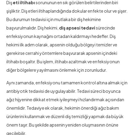
Diş
eti iltihabı
sorununun en sık görülen belirtilerinden biri
şişliktir. Diş etleri iltihaplandığında dokular enfekte olur ve şişer.
Bu durumun tedavisi için mutlaka bir diş hekimine
başvurulmalıdır. Diş hekimi,
diş apsesi tedavi
sürecinde
enfeksiyonun kaynağını ortadan kaldırmayı hedefler. Diş
hekimi ilk adım olarak, apsenin olduğu bölgeyi temizler ve
gerekirse cerrahi yöntemlere başvurarak apsenin içindeki
iltihabı boşaltır. Bu işlem, iltihabı azaltmak ve enfeksiyonun
diğer bölgelere yayılmasını önlemek için zorunludur.
Aynı zamanda, enfeksiyonu tamamen kontrol altına almak için
antibiyotik tedavisi de uygulayabilir. Tedavi süreci boyunca
ağız hijyenine dikkat etmek iyileşmeyi hızlandırmak açısından
önemlidir. Tedaviye ek olarak, hekimin önerdiği ağız bakım
ürünlerini kullanmak ve düzenli diş temizliği yapmak da büyük
önem taşır. Bu şekilde apsenin yeniden oluşmasının önüne
geçilebilir.