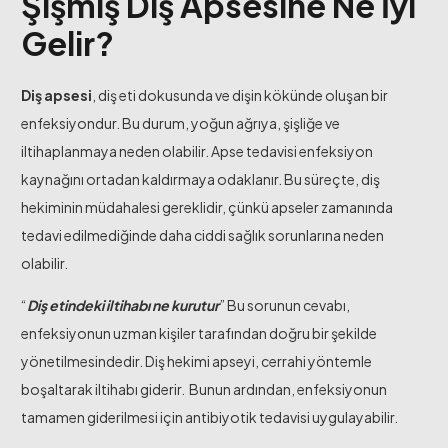
Şişmiş Diş Apsesine Ne İyi
Gelir?
Diş apsesi
, diş eti dokusunda ve dişin kökünde oluşan bir
enfeksiyondur. Bu durum, yoğun ağrıya, şişliğe ve
iltihaplanmaya neden olabilir. Apse tedavisi enfeksiyon
kaynağını ortadan kaldırmaya odaklanır. Bu süreçte, diş
hekiminin müdahalesi gereklidir, çünkü apseler zamanında
tedavi edilmediğinde daha ciddi sağlık sorunlarına neden
olabilir.
“
Diş etindeki iltihabı ne kurutur
” Bu sorunun cevabı,
enfeksiyonun uzman kişiler tarafından doğru bir şekilde
yönetilmesindedir. Diş hekimi apseyi, cerrahi yöntemle
boşaltarak iltihabı giderir. Bunun ardından, enfeksiyonun
tamamen giderilmesi için antibiyotik tedavisi uygulayabilir.