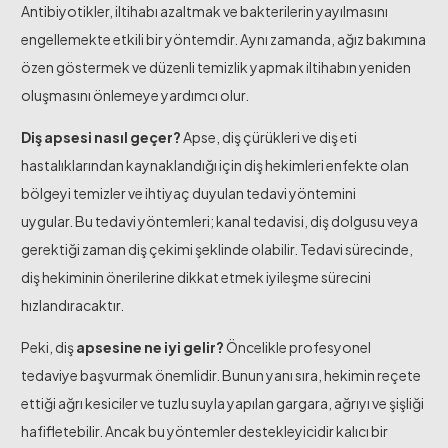
Antibiyotikler, iltihabı azaltmak ve bakterilerin yayılmasını
engellemekte etkili bir yöntemdir. Aynı zamanda, ağız bakımına
özen göstermek ve düzenli temizlik yapmak iltihabın yeniden
oluşmasını önlemeye yardımcı olur.
Diş apsesi nasıl geçer?
Apse, diş çürükleri ve diş eti
hastalıklarından kaynaklandığı için diş hekimleri enfekte olan
bölgeyi temizler ve ihtiyaç duyulan tedavi yöntemini
uygular. Bu tedavi yöntemleri; kanal tedavisi, diş dolgusu veya
gerektiği zaman diş çekimi şeklinde olabilir. Tedavi sürecinde,
diş hekiminin önerilerine dikkat etmek iyileşme sürecini
hızlandıracaktır.
Peki, diş
apsesine ne iyi gelir?
Öncelikle profesyonel
tedaviye başvurmak önemlidir. Bunun yanı sıra, hekimin reçete
ettiği ağrı kesiciler ve tuzlu suyla yapılan gargara, ağrıyı ve şişliği
hafifletebilir. Ancak bu yöntemler destekleyicidir kalıcı bir